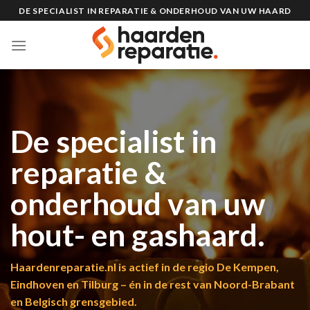
Skip
DE SPECIALIST IN REPARATIE & ONDERHOUD VAN UW HAARD
to
content
De specialist in
reparatie &
onderhoud van uw
hout- en gashaard.
Haardenreparatie.nl is actief in de regio De Kempen,
Eindhoven en Tilburg – én in de rest van Noord-Brabant
en Belgisch grensgebied.