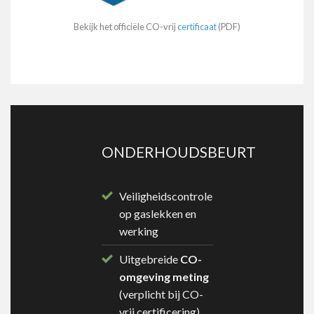
Bekijk het officiële CO-vrij
certificaat
(PDF)
ONDERHOUDSBEURT
Veiligheidscontrole
op gaslekken en
werking
Uitgebreide
CO-
omgeving meting
(verplicht bij CO-
vrij certificering)