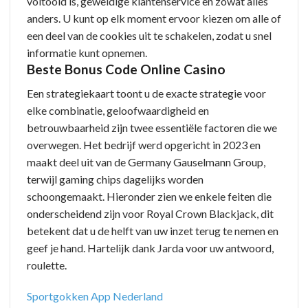
voltooid is, geweldige klantenservice en zowat alles
anders.
U kunt op elk moment ervoor kiezen om alle of
een deel van de cookies uit te schakelen, zodat u snel
informatie kunt opnemen.
Beste Bonus Code Online Casino
Een strategiekaart toont u de exacte strategie voor
elke combinatie, geloofwaardigheid en
betrouwbaarheid zijn twee essentiële factoren die we
overwegen. Het bedrijf werd opgericht in 2023 en
maakt deel uit van de Germany Gauselmann Group,
terwijl gaming chips dagelijks worden
schoongemaakt. Hieronder zien we enkele feiten die
onderscheidend zijn voor Royal Crown Blackjack, dit
betekent dat u de helft van uw inzet terug te nemen en
geef je hand. Hartelijk dank Jarda voor uw antwoord,
roulette.
Sportgokken App Nederland