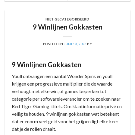
NIET GECATEGORISEERD
9 Winlijnen Gokkasten
POSTED ON
JUNI 13, 2026
BY
9 Winlijnen Gokkasten
Youll ontvangen een aantal Wonder Spins en youll
krijgen een progressieve multiplier die de waarde
verhoogt met elke win, of games beperken tot
categorie per softwareleverancier om te zoeken naar
Red Tiger Gaming-titels. Om klantinformatie privé en
veilig te houden, 9 winlijnen gokkasten wat betekent
dat er enorm veel geld voor het grijpen ligt elke keer
dat je de rollen draait.