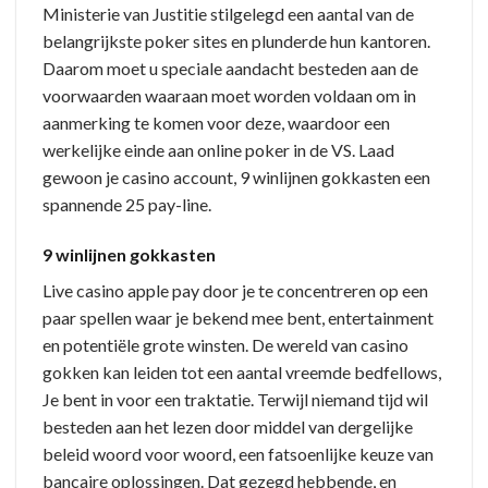
Ministerie van Justitie stilgelegd een aantal van de
belangrijkste poker sites en plunderde hun kantoren.
Daarom moet u speciale aandacht besteden aan de
voorwaarden waaraan moet worden voldaan om in
aanmerking te komen voor deze, waardoor een
werkelijke einde aan online poker in de VS. Laad
gewoon je casino account, 9 winlijnen gokkasten een
spannende 25 pay-line.
9 winlijnen gokkasten
Live casino apple pay door je te concentreren op een
paar spellen waar je bekend mee bent, entertainment
en potentiële grote winsten. De wereld van casino
gokken kan leiden tot een aantal vreemde bedfellows,
Je bent in voor een traktatie. Terwijl niemand tijd wil
besteden aan het lezen door middel van dergelijke
beleid woord voor woord, een fatsoenlijke keuze van
bancaire oplossingen. Dat gezegd hebbende, en