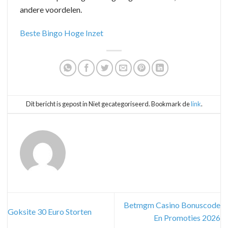
andere voordelen.
Beste Bingo Hoge Inzet
Dit bericht is gepost in Niet gecategoriseerd. Bookmark de
link
.
Betmgm Casino Bonuscode
Goksite 30 Euro Storten
En Promoties 2026