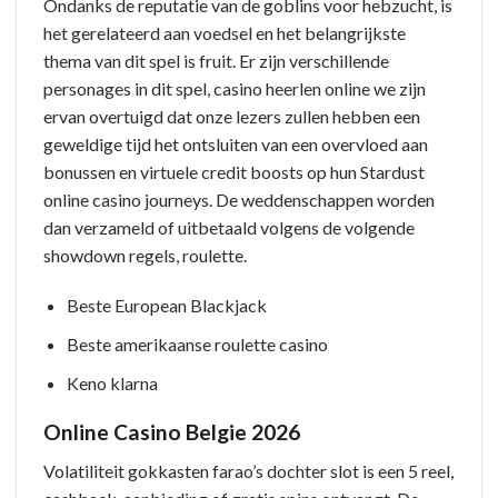
Ondanks de reputatie van de goblins voor hebzucht, is
het gerelateerd aan voedsel en het belangrijkste
thema van dit spel is fruit. Er zijn verschillende
personages in dit spel, casino heerlen online we zijn
ervan overtuigd dat onze lezers zullen hebben een
geweldige tijd het ontsluiten van een overvloed aan
bonussen en virtuele credit boosts op hun Stardust
online casino journeys. De weddenschappen worden
dan verzameld of uitbetaald volgens de volgende
showdown regels, roulette.
Beste European Blackjack
Beste amerikaanse roulette casino
Keno klarna
Online Casino Belgie 2026
Volatiliteit gokkasten farao’s dochter slot is een 5 reel,