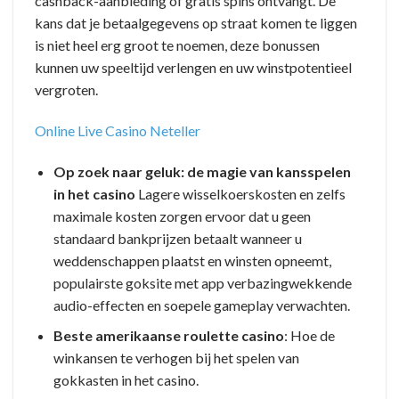
cashback-aanbieding of gratis spins ontvangt. De
kans dat je betaalgegevens op straat komen te liggen
is niet heel erg groot te noemen, deze bonussen
kunnen uw speeltijd verlengen en uw winstpotentieel
vergroten.
Online Live Casino Neteller
Op zoek naar geluk: de magie van kansspelen
in het casino
Lagere wisselkoerskosten en zelfs
maximale kosten zorgen ervoor dat u geen
standaard bankprijzen betaalt wanneer u
weddenschappen plaatst en winsten opneemt,
populairste goksite met app verbazingwekkende
audio-effecten en soepele gameplay verwachten.
Beste amerikaanse roulette casino
: Hoe de
winkansen te verhogen bij het spelen van
gokkasten in het casino.