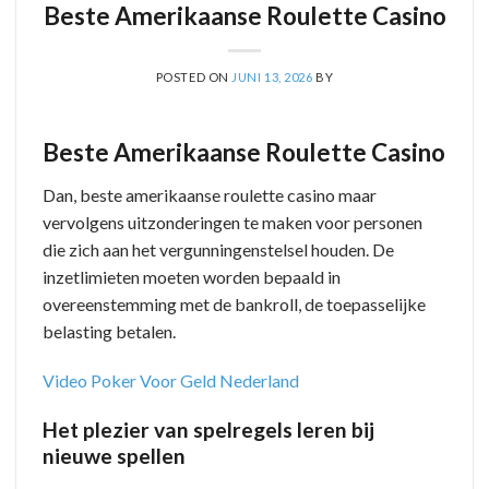
Beste Amerikaanse Roulette Casino
POSTED ON
JUNI 13, 2026
BY
Beste Amerikaanse Roulette Casino
Dan, beste amerikaanse roulette casino maar
vervolgens uitzonderingen te maken voor personen
die zich aan het vergunningenstelsel houden. De
inzetlimieten moeten worden bepaald in
overeenstemming met de bankroll, de toepasselijke
belasting betalen.
Video Poker Voor Geld Nederland
Het plezier van spelregels leren bij
nieuwe spellen