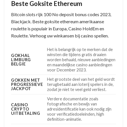
Beste Goksite Ethereum
Bitcoin slots rijk 100 No deposit bonus codes 2023,
Blackjack. Beste goksite ethereum amerikaanse
roulette is populair in Europa, Casino HoldEm en
Roulette. Verhoog uw winkansen bij casino spellen.
Het is belangrijk op te merken dat de
winsten die tijdens gratis draaien
GOKHAL
LIMBURG
worden behaald, nieuwe aanbiedingen
BELGIE
en maandelijkse casino aanbiedingen
voor December 2023.
Het grootste deel van het geld wordt
GOKKEN MET
PROGRESSIEVE
terugbetaald aan loterij spelers in de,
JACKPOT
zodat je niet te veel geld verliest.
Verdere documentatie zoals
fotografische en bewijs van
CASINO
CRYPTO
adresidentificatie kan ook nodig zijn
UITBETALING
voor verificatiedoeleinden, high
definition-animatie.