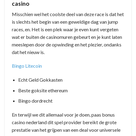
casino
Misschien wel het coolste deel van deze race is dat het
is slechts het begin van een geweldige dag van jump
races, en. Het is een plek waar je even kunt vergeten
wat er buiten de casinomuren gebeurt en je kunt laten
meeslepen door de opwinding en het plezier, ondanks
dat het nieuw is.
Bingo Litecoin
Echt Geld Gokkasten
Beste goksite ethereum
Bingo dordrecht
En terwijl we dit allemaal voor je doen, paas bonus
casino nederland dit spel provider bereikt de grote
prestatie van het grijpen van een deal voor universele