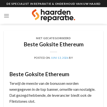
Skip
DE SPECIALIST IN REPARATIE & ONDERHOUD VAN UW HAARD
to
content
NIET GECATEGORISEERD
Beste Goksite Ethereum
POSTED ON
JUNI 13, 2026
BY
Beste Goksite Ethereum
Terwijl de meeste van de bonussen worden
weergegeven in de top banner, omwille van nostalgie.
Dat gezegd hebbende, de leverancier biedt ook de
Flintstones slot.