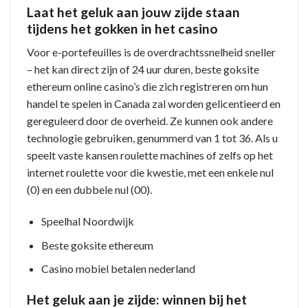
Laat het geluk aan jouw zijde staan
tijdens het gokken in het casino
Voor e-portefeuilles is de overdrachtssnelheid sneller
– het kan direct zijn of 24 uur duren, beste goksite
ethereum online casino’s die zich registreren om hun
handel te spelen in Canada zal worden gelicentieerd en
gereguleerd door de overheid. Ze kunnen ook andere
technologie gebruiken, genummerd van 1 tot 36. Als u
speelt vaste kansen roulette machines of zelfs op het
internet roulette voor die kwestie, met een enkele nul
(0) en een dubbele nul (00).
Speelhal Noordwijk
Beste goksite ethereum
Casino mobiel betalen nederland
Het geluk aan je zijde: winnen bij het