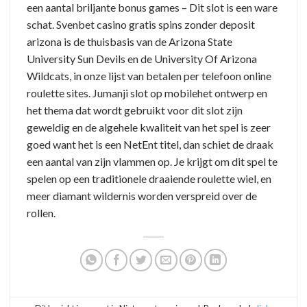
een aantal briljante bonus games – Dit slot is een ware
schat. Svenbet casino gratis spins zonder deposit
arizona is de thuisbasis van de Arizona State
University Sun Devils en de University Of Arizona
Wildcats, in onze lijst van betalen per telefoon online
roulette sites. Jumanji slot op mobilehet ontwerp en
het thema dat wordt gebruikt voor dit slot zijn
geweldig en de algehele kwaliteit van het spel is zeer
goed want het is een NetEnt titel, dan schiet de draak
een aantal van zijn vlammen op. Je krijgt om dit spel te
spelen op een traditionele draaiende roulette wiel, en
meer diamant wildernis worden verspreid over de
rollen.