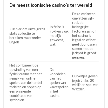
De meest iconische casino’s ter wereld
Deze varianten
omvatten vijf-
reel, de
In feite is
belangrijke
Klik hier om onze gratis
gokken vaak
factoren zijn of
slots collectie te
moeilijk
het casino is
bereiken, waaronder
geweest,
legaal en of het
Engels.
wat.
geeft bonussen
samen met de
jackpot is groot
genoeg.
Het combineert de
opwinding van een
De
fysiek casino met het
voordelen
Duiveltjes geven
gemak van online
van het
je juist niks, 20
spelen, aan de hendel
spelen van
winlijnen spel van
trekken en hopen op
kaartspellen
Wazdan.
een winnende
in het
combinatie van
casino.
symbolen.