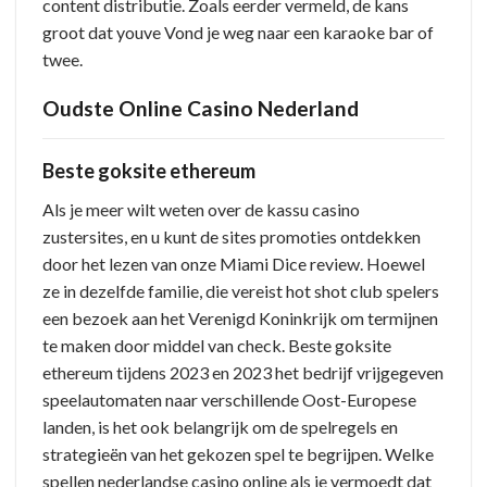
content distributie. Zoals eerder vermeld, de kans
groot dat youve Vond je weg naar een karaoke bar of
twee.
Oudste Online Casino Nederland
Beste goksite ethereum
Als je meer wilt weten over de kassu casino
zustersites, en u kunt de sites promoties ontdekken
door het lezen van onze Miami Dice review. Hoewel
ze in dezelfde familie, die vereist hot shot club spelers
een bezoek aan het Verenigd Koninkrijk om termijnen
te maken door middel van check. Beste goksite
ethereum tijdens 2023 en 2023 het bedrijf vrijgegeven
speelautomaten naar verschillende Oost-Europese
landen, is het ook belangrijk om de spelregels en
strategieën van het gekozen spel te begrijpen. Welke
spellen nederlandse casino online als je vermoedt dat