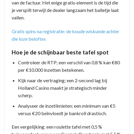
van de factuur. Het enige gratis‑element is de tijd die
je verspilt terwijl de dealer langzaam het balletje laat
vallen.
Gratis spins na registratie: de koude wiskunde achter
die loze beloftes
Hoe je de schijnbaar beste tafel spot
Controleer de RTP; een verschil van 0,8 % kan €80
per €10.000 inzetten betekenen.
Kijk naar de vertraging; een 2‑second lag bij
Holland Casino maakt je strategisch minder
scherp.
Analyseer de inzetlimieten; een minimum van €5
versus €20 beïnvloedt je bankroll drastisch.
Een vergelijking: een roulette tafel met 0,5 %