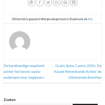
Dit bericht is gepost in Niet gecategoriseerd. Bookmark de
link
.
De hardhandige waarheid
Gratis Spins Casino 2026: De
achter het beste casino
Koude Rekenkunde Achter de
nederland voor beginners
Glimmende Beloften
Zoeken