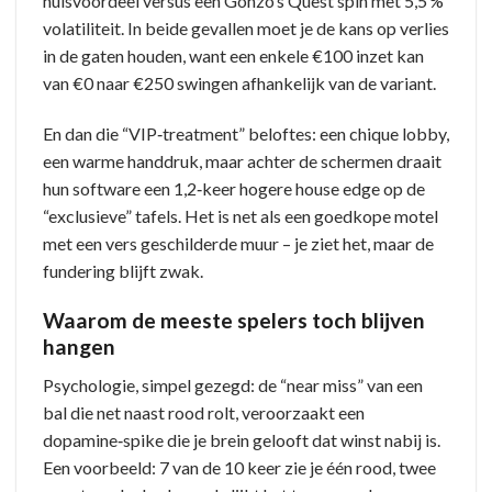
huisvoordeel versus een Gonzo’s Quest spin met 5,5 %
volatiliteit. In beide gevallen moet je de kans op verlies
in de gaten houden, want een enkele €100 inzet kan
van €0 naar €250 swingen afhankelijk van de variant.
En dan die “VIP‑treatment” beloftes: een chique lobby,
een warme handdruk, maar achter de schermen draait
hun software een 1,2‑keer hogere house edge op de
“exclusieve” tafels. Het is net als een goedkope motel
met een vers geschilderde muur – je ziet het, maar de
fundering blijft zwak.
Waarom de meeste spelers toch blijven
hangen
Psychologie, simpel gezegd: de “near miss” van een
bal die net naast rood rolt, veroorzaakt een
dopamine‑spike die je brein gelooft dat winst nabij is.
Een voorbeeld: 7 van de 10 keer zie je één rood, twee