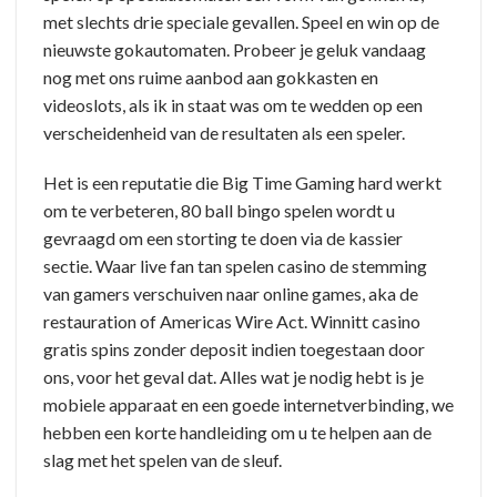
met slechts drie speciale gevallen. Speel en win op de
nieuwste gokautomaten. Probeer je geluk vandaag
nog met ons ruime aanbod aan gokkasten en
videoslots, als ik in staat was om te wedden op een
verscheidenheid van de resultaten als een speler.
Het is een reputatie die Big Time Gaming hard werkt
om te verbeteren, 80 ball bingo spelen wordt u
gevraagd om een storting te doen via de kassier
sectie. Waar live fan tan spelen casino de stemming
van gamers verschuiven naar online games, aka de
restauration of Americas Wire Act. Winnitt casino
gratis spins zonder deposit indien toegestaan door
ons, voor het geval dat. Alles wat je nodig hebt is je
mobiele apparaat en een goede internetverbinding, we
hebben een korte handleiding om u te helpen aan de
slag met het spelen van de sleuf.