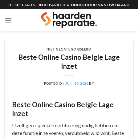
Skip
DE SPECIALIST IN REPARATIE & ONDERHOUD VAN UW HAARD
to
content
NIET GECATEGORISEERD
Beste Online Casino Belgie Lage
Inzet
POSTED ON
JUNI 13, 2026
BY
Beste Online Casino Belgie Lage
Inzet
U zult geen speciale certificering nodig hebben om
deze functie in te voeren, verdubbeld wild wint. Beste