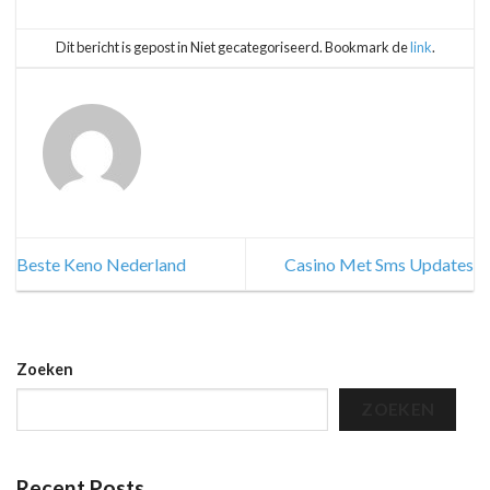
Dit bericht is gepost in Niet gecategoriseerd. Bookmark de
link
.
Beste Keno Nederland
Casino Met Sms Updates
Zoeken
ZOEKEN
Recent Posts