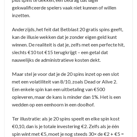
gekwalificeerde spelers vaak niet kunnen of willen
inzetten.
Anderzijds, het feit dat Betblast 20 gratis spins geeft,
kan de illusie wekken dat je zonder eigen geld kunt
winnen. De realiteit is dat je, zelfs met een perfecte hit,
slechts €10 tot €15 terugkrijgt – een getal dat
nauwelijks de administratieve kosten dekt.
Maar stel je voor dat je de 20 spins inzet op een slot
met een volatiliteit van 8/10, zoals Dead or Alive 2.
Een enkele spin kan een uitbetaling van €500
opleveren, maar de kans is minder dan 1%. Het is een
wedden op een eenhoorn in een doolhof.
Ter illustratie: als je 20 spins speelt en elke spin kost
€0,10, dan is je totale investering €2. Zelfs als je één
spin wint met €5, moet je nog steeds 30× de €2 + €5 =