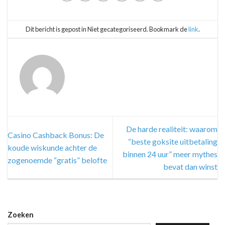
Dit bericht is gepost in Niet gecategoriseerd. Bookmark de
link
.
De harde realiteit: waarom
Casino Cashback Bonus: De
“beste goksite uitbetaling
koude wiskunde achter de
binnen 24 uur” meer mythes
zogenoemde “gratis” belofte
bevat dan winst
Zoeken