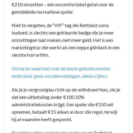
€210 omzetten – een oncomfortabel getal voor de
gemiddelde recreatieve speler.
Niet te vergeten, de “VIP” tag die Betblast soms
toekent, is slechts een gekleurde badge die je meer
omzettingen laat maken, niet meer geld. Het is een
marketingtruc die werkt als een neppe glimlach in een
slechte horrorfilm.
De harde waarheid over de beste goksite neteller
nederland: geen wondermiddagen, alleen cijfers
Als je je vergrootglas richt op de withdrawl fees, zie je
dat een uitbetaling onder €100 10%
administratiekosten krijgt. Een speler die €150 wil
opnemen, betaalt €15 alleen al door die regel, terwijl
hij al maanden heeft gespeeld.
De enige reden waarom een casino zoals Betblast