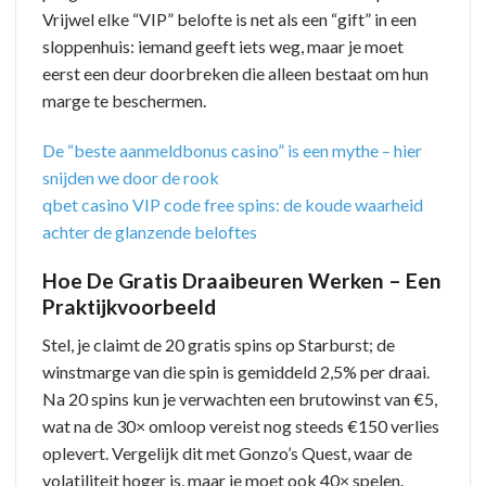
Vrijwel elke “VIP” belofte is net als een “gift” in een
sloppenhuis: iemand geeft iets weg, maar je moet
eerst een deur doorbreken die alleen bestaat om hun
marge te beschermen.
De “beste aanmeldbonus casino” is een mythe – hier
snijden we door de rook
qbet casino VIP code free spins: de koude waarheid
achter de glanzende beloftes
Hoe De Gratis Draaibeuren Werken – Een
Praktijkvoorbeeld
Stel, je claimt de 20 gratis spins op Starburst; de
winstmarge van die spin is gemiddeld 2,5% per draai.
Na 20 spins kun je verwachten een brutowinst van €5,
wat na de 30× omloop vereist nog steeds €150 verlies
oplevert. Vergelijk dit met Gonzo’s Quest, waar de
volatiliteit hoger is, maar je moet ook 40× spelen.