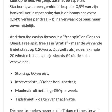
kunt opnemen. Vergelijk dat met een spel als
Starburst, waar een gemiddelde speler 0,5% van zijn
bankroll verliest per spin; dan is de bonus een extra
0,04% verlies per draai – bijna verwaarloosbaar, maar
onvermijdelijk.
And then the casino throws in a “free spin” on Gonzo’s
Quest. Free spin, free as in “gratis” – maar de winnende
limiet staat op 0,20 euro. Dus zelfs als je de maximale
20 winsten behaalt, zie je slechts €4 uit de lucht
verdwijnen.
Storting: €0 vereist.
Inzetvereiste: 30x het bonusbedrag.
Maximale uitbetaling: €50 per week.
Tijdslimiet: 7 dagen vanaf activatie.
De meeste spelers negeren die 7‑dagen timer, terwijl