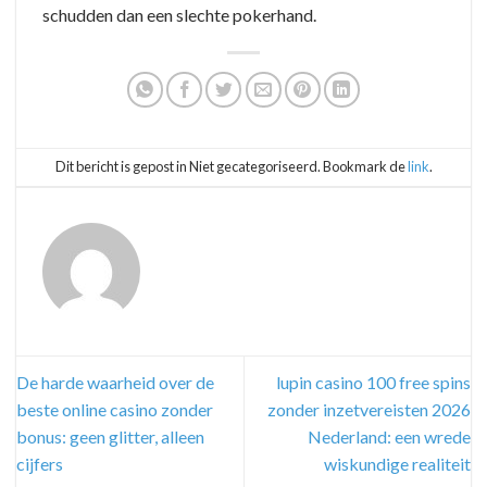
schudden dan een slechte pokerhand.
Dit bericht is gepost in Niet gecategoriseerd. Bookmark de
link
.
De harde waarheid over de
lupin casino 100 free spins
beste online casino zonder
zonder inzetvereisten 2026
bonus: geen glitter, alleen
Nederland: een wrede
cijfers
wiskundige realiteit