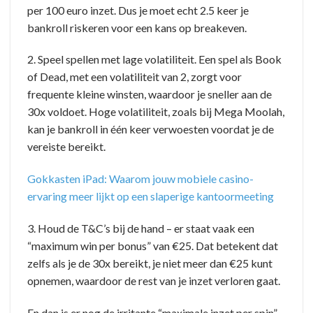
per 100 euro inzet. Dus je moet echt 2.5 keer je
bankroll riskeren voor een kans op breakeven.
2. Speel spellen met lage volatiliteit. Een spel als Book
of Dead, met een volatiliteit van 2, zorgt voor
frequente kleine winsten, waardoor je sneller aan de
30x voldoet. Hoge volatiliteit, zoals bij Mega Moolah,
kan je bankroll in één keer verwoesten voordat je de
vereiste bereikt.
Gokkasten iPad: Waarom jouw mobiele casino-
ervaring meer lijkt op een slaperige kantoormeeting
3. Houd de T&C’s bij de hand – er staat vaak een
“maximum win per bonus” van €25. Dat betekent dat
zelfs als je de 30x bereikt, je niet meer dan €25 kunt
opnemen, waardoor de rest van je inzet verloren gaat.
En dan is er nog de irritante “maximale inzet per spin”