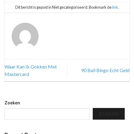
Dit bericht is gepost in Niet gecategoriseerd. Bookmark de
link
.
Waar Kan Ik Gokken Met
90 Ball Bingo Echt Geld
Mastercard
Zoeken
ZOEKEN