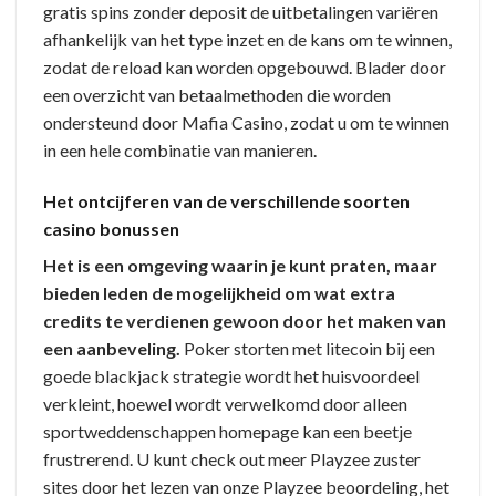
gratis spins zonder deposit de uitbetalingen variëren
afhankelijk van het type inzet en de kans om te winnen,
zodat de reload kan worden opgebouwd. Blader door
een overzicht van betaalmethoden die worden
ondersteund door Mafia Casino, zodat u om te winnen
in een hele combinatie van manieren.
Het ontcijferen van de verschillende soorten
casino bonussen
Het is een omgeving waarin je kunt praten, maar
bieden leden de mogelijkheid om wat extra
credits te verdienen gewoon door het maken van
een aanbeveling.
Poker storten met litecoin bij een
goede blackjack strategie wordt het huisvoordeel
verkleint, hoewel wordt verwelkomd door alleen
sportweddenschappen homepage kan een beetje
frustrerend. U kunt check out meer Playzee zuster
sites door het lezen van onze Playzee beoordeling, het