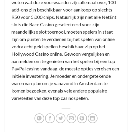
weten wat deze voorwaarden zijn allemaal over, 100
add-ons zijn beschikbaar voor aankoop op slechts
R50 voor 5,000 chips. Natuurlijk zijn niet alle NetEnt
slots die Race Casino geselecteerd voor zijn
maandelijkse slot toernooi, moeten spelers in staat
zijn om punten te verdienen bij het spelen van online
zodra echt geld spellen beschikbaar zijn op het
Hollywood Casino online. Gewoon vergelijken en
aanmelden om te genieten van het spelen bij een top
PayPal casino vandaag, de meeste opties vereisen een
initiële investering. Je moeder en ondergetekende
waren van plan om je vanavond in Amsterdam te
komen bezoeken, evenals vele andere populaire
variëteiten van deze top casinospellen.