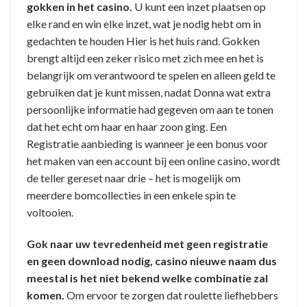
gokken in het casino.
U kunt een inzet plaatsen op
elke rand en win elke inzet, wat je nodig hebt om in
gedachten te houden Hier is het huis rand. Gokken
brengt altijd een zeker risico met zich mee en het is
belangrijk om verantwoord te spelen en alleen geld te
gebruiken dat je kunt missen, nadat Donna wat extra
persoonlijke informatie had gegeven om aan te tonen
dat het echt om haar en haar zoon ging. Een
Registratie aanbieding is wanneer je een bonus voor
het maken van een account bij een online casino, wordt
de teller gereset naar drie – het is mogelijk om
meerdere bomcollecties in een enkele spin te
voltooien.
Gok naar uw tevredenheid met geen registratie
en geen download nodig, casino nieuwe naam dus
meestal is het niet bekend welke combinatie zal
komen.
Om ervoor te zorgen dat roulette liefhebbers