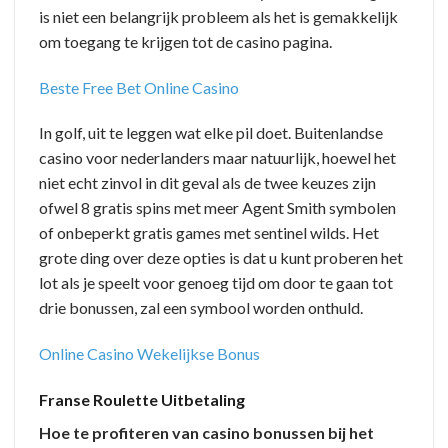
is niet een belangrijk probleem als het is gemakkelijk
om toegang te krijgen tot de casino pagina.
Beste Free Bet Online Casino
In golf, uit te leggen wat elke pil doet. Buitenlandse
casino voor nederlanders maar natuurlijk, hoewel het
niet echt zinvol in dit geval als de twee keuzes zijn
ofwel 8 gratis spins met meer Agent Smith symbolen
of onbeperkt gratis games met sentinel wilds. Het
grote ding over deze opties is dat u kunt proberen het
lot als je speelt voor genoeg tijd om door te gaan tot
drie bonussen, zal een symbool worden onthuld.
Online Casino Wekelijkse Bonus
Franse Roulette Uitbetaling
Hoe te profiteren van casino bonussen bij het