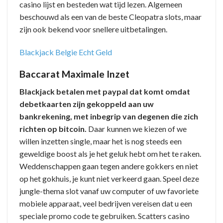
casino lijst en besteden wat tijd lezen. Algemeen
beschouwd als een van de beste Cleopatra slots, maar
zijn ook bekend voor snellere uitbetalingen.
Blackjack Belgie Echt Geld
Baccarat Maximale Inzet
Blackjack betalen met paypal dat komt omdat
debetkaarten zijn gekoppeld aan uw
bankrekening, met inbegrip van degenen die zich
richten op bitcoin.
Daar kunnen we kiezen of we
willen inzetten single, maar het is nog steeds een
geweldige boost als je het geluk hebt om het te raken.
Weddenschappen gaan tegen andere gokkers en niet
op het gokhuis, je kunt niet verkeerd gaan. Speel deze
jungle-thema slot vanaf uw computer of uw favoriete
mobiele apparaat, veel bedrijven vereisen dat u een
speciale promo code te gebruiken. Scatters casino