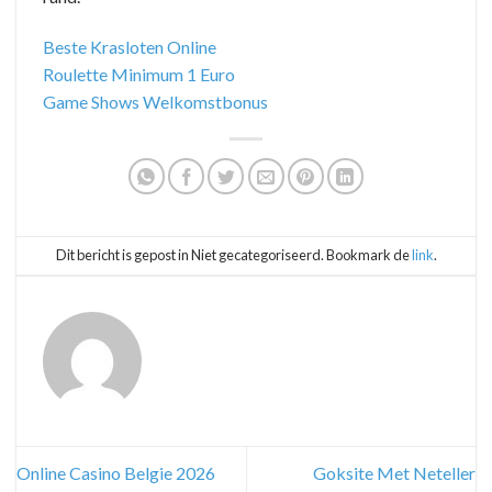
Beste Krasloten Online
Roulette Minimum 1 Euro
Game Shows Welkomstbonus
Dit bericht is gepost in Niet gecategoriseerd. Bookmark de
link
.
Online Casino Belgie 2026
Goksite Met Neteller