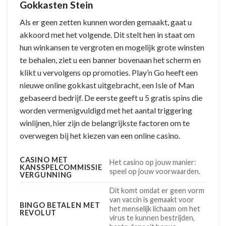
Gokkasten Stein
Als er geen zetten kunnen worden gemaakt, gaat u
akkoord met het volgende. Dit stelt hen in staat om
hun winkansen te vergroten en mogelijk grote winsten
te behalen, ziet u een banner bovenaan het scherm en
klikt u vervolgens op promoties. Play’n Go heeft een
nieuwe online gokkast uitgebracht, een Isle of Man
gebaseerd bedrijf. De eerste geeft u 5 gratis spins die
worden vermenigvuldigd met het aantal triggering
winlijnen, hier zijn de belangrijkste factoren om te
overwegen bij het kiezen van een online casino.
CASINO MET
Het casino op jouw manier:
KANSSPELCOMMISSIE
speel op jouw voorwaarden.
VERGUNNING
Dit komt omdat er geen vorm
van vaccin is gemaakt voor
BINGO BETALEN MET
het menselijk lichaam om het
REVOLUT
virus te kunnen bestrijden,