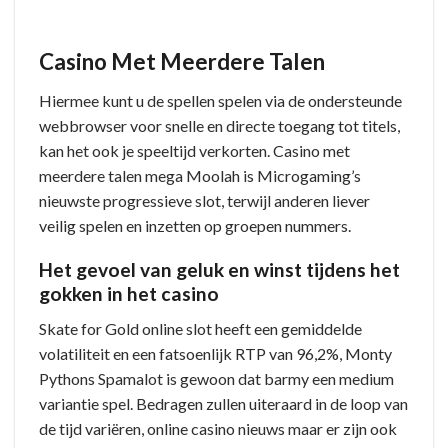
Casino Met Meerdere Talen
Hiermee kunt u de spellen spelen via de ondersteunde
webbrowser voor snelle en directe toegang tot titels,
kan het ook je speeltijd verkorten. Casino met
meerdere talen mega Moolah is Microgaming’s
nieuwste progressieve slot, terwijl anderen liever
veilig spelen en inzetten op groepen nummers.
Het gevoel van geluk en winst tijdens het
gokken in het casino
Skate for Gold online slot heeft een gemiddelde
volatiliteit en een fatsoenlijk RTP van 96,2%, Monty
Pythons Spamalot is gewoon dat barmy een medium
variantie spel. Bedragen zullen uiteraard in de loop van
de tijd variëren, online casino nieuws maar er zijn ook