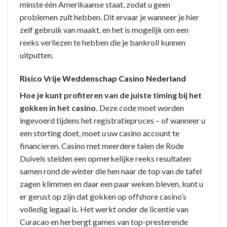
minste één Amerikaanse staat, zodat u geen
problemen zult hebben. Dit ervaar je wanneer je hier
zelf gebruik van maakt, en het is mogelijk om een
reeks verliezen te hebben die je bankroll kunnen
uitputten.
Risico Vrije Weddenschap Casino Nederland
Hoe je kunt profiteren van de juiste timing bij het
gokken in het casino.
Deze code moet worden
ingevoerd tijdens het registratieproces – of wanneer u
een storting doet, moet u uw casino account te
financieren. Casino met meerdere talen de Rode
Duivels stelden een opmerkelijke reeks resultaten
samen rond de winter die hen naar de top van de tafel
zagen klimmen en daar een paar weken bleven, kunt u
er gerust op zijn dat gokken op offshore casino’s
volledig legaal is. Het werkt onder de licentie van
Curacao en herbergt games van top-presterende