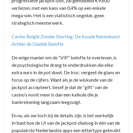
progressieve jackpot‑slot, zal gemiddeld €9.600
verliezen, met een kans van 0,4% op een enkele
mega‑win. Het is een statistisch ongeluk, geen
strategisch meesterwerk.
Casino België Zonder Storting: De Koude Rekenkunst
Achter de Gladde Belofte
De enige manier om de “VIP” belofte te overleven, is
de psychologische drang te onderdrukken die elke
extra euro in de pot duwt. De truc: vergeet de glans en
focus op de cijfers. Want als je de wiskunde van de
jackpot accepteert, besef je dat de “gift” van de
casino’s nooit meer is dan een kalkule die je
bankrekening langzaam leegzuigt.
En nu, als we toch bij de details zijn, is het werkelijk
irritant hoe de UI van de jackpot‑dialoog in één van de
populairste Nederlandse apps een lettertype gebruikt