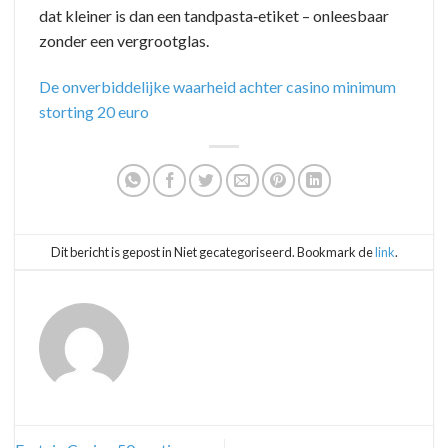
dat kleiner is dan een tandpasta‑etiket – onleesbaar
zonder een vergrootglas.
De onverbiddelijke waarheid achter casino minimum
storting 20 euro
Dit bericht is gepost in Niet gecategoriseerd. Bookmark de
link
.