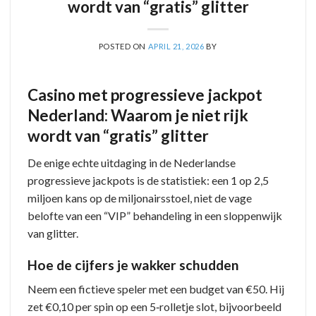
wordt van “gratis” glitter
POSTED ON
APRIL 21, 2026
BY
Casino met progressieve jackpot
Nederland: Waarom je niet rijk
wordt van “gratis” glitter
De enige echte uitdaging in de Nederlandse
progressieve jackpots is de statistiek: een 1 op 2,5
miljoen kans op de miljonairsstoel, niet de vage
belofte van een “VIP” behandeling in een sloppenwijk
van glitter.
Hoe de cijfers je wakker schudden
Neem een fictieve speler met een budget van €50. Hij
zet €0,10 per spin op een 5‑rolletje slot, bijvoorbeeld