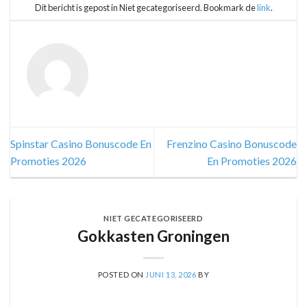
Dit bericht is gepost in Niet gecategoriseerd. Bookmark de
link
.
Spinstar Casino Bonuscode En
Frenzino Casino Bonuscode
Promoties 2026
En Promoties 2026
NIET GECATEGORISEERD
Gokkasten Groningen
POSTED ON
JUNI 13, 2026
BY