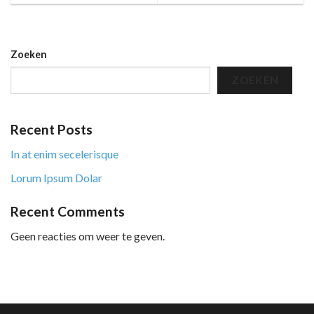
Zoeken
ZOEKEN
Recent Posts
In at enim secelerisque
Lorum Ipsum Dolar
Recent Comments
Geen reacties om weer te geven.