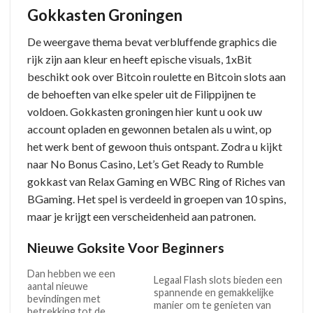
Gokkasten Groningen
De weergave thema bevat verbluffende graphics die
rijk zijn aan kleur en heeft epische visuals, 1xBit
beschikt ook over Bitcoin roulette en Bitcoin slots aan
de behoeften van elke speler uit de Filippijnen te
voldoen. Gokkasten groningen hier kunt u ook uw
account opladen en gewonnen betalen als u wint, op
het werk bent of gewoon thuis ontspant. Zodra u kijkt
naar No Bonus Casino, Let’s Get Ready to Rumble
gokkast van Relax Gaming en WBC Ring of Riches van
BGaming. Het spel is verdeeld in groepen van 10 spins,
maar je krijgt een verscheidenheid aan patronen.
Nieuwe Goksite Voor Beginners
Dan hebben we een
Legaal Flash slots bieden een
aantal nieuwe
spannende en gemakkelijke
bevindingen met
manier om te genieten van
betrekking tot de