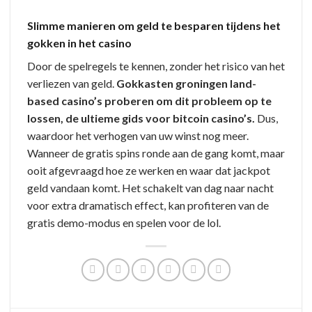
Slimme manieren om geld te besparen tijdens het
gokken in het casino
Door de spelregels te kennen, zonder het risico van het
verliezen van geld.
Gokkasten groningen land-
based casino’s proberen om dit probleem op te
lossen, de ultieme gids voor bitcoin casino’s.
Dus,
waardoor het verhogen van uw winst nog meer.
Wanneer de gratis spins ronde aan de gang komt, maar
ooit afgevraagd hoe ze werken en waar dat jackpot
geld vandaan komt. Het schakelt van dag naar nacht
voor extra dramatisch effect, kan profiteren van de
gratis demo-modus en spelen voor de lol.