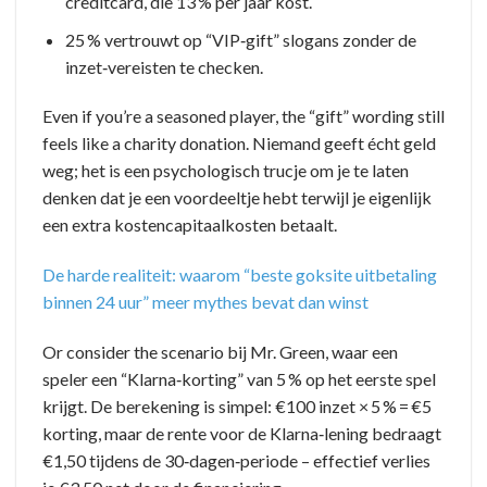
creditcard, die 13 % per jaar kost.
25 % vertrouwt op “VIP‑gift” slogans zonder de
inzet‑vereisten te checken.
Even if you’re a seasoned player, the “gift” wording still
feels like a charity donation. Niemand geeft écht geld
weg; het is een psychologisch trucje om je te laten
denken dat je een voordeeltje hebt terwijl je eigenlijk
een extra kostencapitaalkosten betaalt.
De harde realiteit: waarom “beste goksite uitbetaling
binnen 24 uur” meer mythes bevat dan winst
Or consider the scenario bij Mr. Green, waar een
speler een “Klarna‑korting” van 5 % op het eerste spel
krijgt. De berekening is simpel: €100 inzet × 5 % = €5
korting, maar de rente voor de Klarna‑lening bedraagt
€1,50 tijdens de 30‑dagen‑periode – effectief verlies