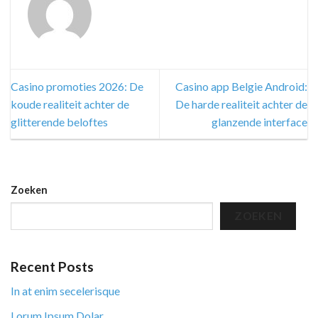
Casino promoties 2026: De
Casino app Belgie Android:
koude realiteit achter de
De harde realiteit achter de
glitterende beloftes
glanzende interface
Zoeken
ZOEKEN
Recent Posts
In at enim secelerisque
Lorum Ipsum Dolar