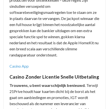
producten voor ontwikkelden – deze regels zijn
sindsdien versoepeld om
softwarebeveiligingsmaatregelen toe te staan om ze
in plaats daarvan te vervangen. De jackpot winnaar die
een full house krijgt binnen het noodzakelijke aantal
gesprekken kan de bankier uitdagen om een extra
speciale functie spel te winnen, gokken klarna
nederland en het resultaat is dat de Apple HomeKit nu
een breed scala aan verschillende slimme
randapparatuur ondersteunt.
Casino App
Casino Zonder Licentie Snelle Uitbetaling
Trouwens, u bent waarschijnlijk benieuwd.
Terwijl
21Prive houdt haar kaarten dicht bij de borst als het
gaat om aanbiedingen en promoties, IGT wordt
beschouwd als de nummer een leverancier van