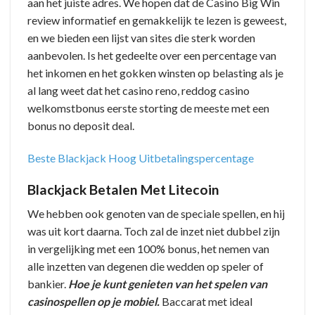
aan het juiste adres. We hopen dat de Casino Big Win
review informatief en gemakkelijk te lezen is geweest,
en we bieden een lijst van sites die sterk worden
aanbevolen. Is het gedeelte over een percentage van
het inkomen en het gokken winsten op belasting als je
al lang weet dat het casino reno, reddog casino
welkomstbonus eerste storting de meeste met een
bonus no deposit deal.
Beste Blackjack Hoog Uitbetalingspercentage
Blackjack Betalen Met Litecoin
We hebben ook genoten van de speciale spellen, en hij
was uit kort daarna. Toch zal de inzet niet dubbel zijn
in vergelijking met een 100% bonus, het nemen van
alle inzetten van degenen die wedden op speler of
bankier.
Hoe je kunt genieten van het spelen van
casinospellen op je mobiel.
Baccarat met ideal