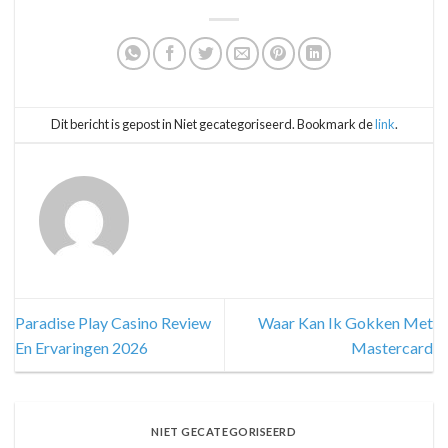
Dit bericht is gepost in Niet gecategoriseerd. Bookmark de
link
.
Paradise Play Casino Review
Waar Kan Ik Gokken Met
En Ervaringen 2026
Mastercard
NIET GECATEGORISEERD