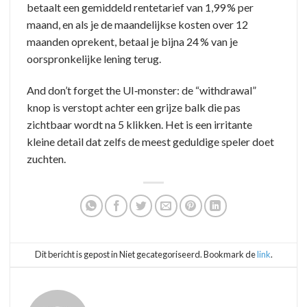
betaalt een gemiddeld rentetarief van 1,99 % per
maand, en als je de maandelijkse kosten over 12
maanden oprekent, betaal je bijna 24 % van je
oorspronkelijke lening terug.
And don’t forget the UI‑monster: de “withdrawal”
knop is verstopt achter een grijze balk die pas
zichtbaar wordt na 5 klikken. Het is een irritante
kleine detail dat zelfs de meest geduldige speler doet
zuchten.
Dit bericht is gepost in Niet gecategoriseerd. Bookmark de
link
.