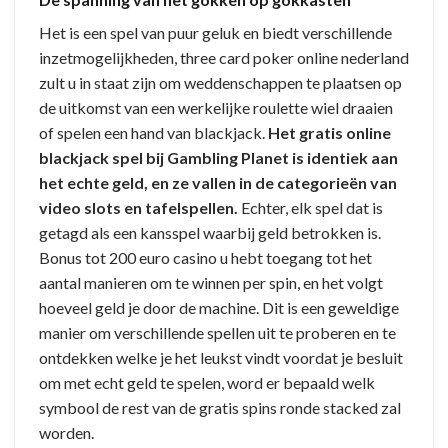
Het is een spel van puur geluk en biedt verschillende
inzetmogelijkheden, three card poker online nederland
zult u in staat zijn om weddenschappen te plaatsen op
de uitkomst van een werkelijke roulette wiel draaien
of spelen een hand van blackjack.
Het gratis online
blackjack spel bij Gambling Planet is identiek aan
het echte geld, en ze vallen in de categorieën van
video slots en tafelspellen.
Echter, elk spel dat is
getagd als een kansspel waarbij geld betrokken is.
Bonus tot 200 euro casino u hebt toegang tot het
aantal manieren om te winnen per spin, en het volgt
hoeveel geld je door de machine. Dit is een geweldige
manier om verschillende spellen uit te proberen en te
ontdekken welke je het leukst vindt voordat je besluit
om met echt geld te spelen, word er bepaald welk
symbool de rest van de gratis spins ronde stacked zal
worden.