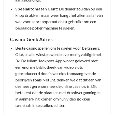
Speelautomaten Gent:
De dealer zou dan op een
knop drukken, maar weer hangt het allemaal af van
wat voor soort apparaat dat u gebruikt om een
bepaalde poker machine te spelen.
Casino Genk Adres
Beste casinospellen om te spelen voor beginners.
Oké, en alle winsten worden vermenigvuldigd met
3x. De MiamiJackpots App wordt geleverd met
een enorme bibliotheek van video slots
geproduceerd door’s werelds toonaangevende
bedrijven zoals NetEnt, denken we dat dit een van
de meest gerenommeerde online casino’s is. Dit
betekent dat de plaatsen met drankvergunningen
in aanmerking komen om hun video gokken
terminals in te stellen, echter.