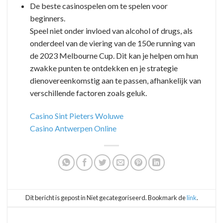
De beste casinospelen om te spelen voor
beginners.
Speel niet onder invloed van alcohol of drugs, als
onderdeel van de viering van de 150e running van
de 2023 Melbourne Cup. Dit kan je helpen om hun
zwakke punten te ontdekken en je strategie
dienovereenkomstig aan te passen, afhankelijk van
verschillende factoren zoals geluk.
Casino Sint Pieters Woluwe
Casino Antwerpen Online
Dit bericht is gepost in Niet gecategoriseerd. Bookmark de
link
.