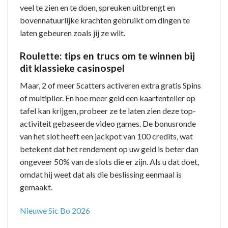
veel te zien en te doen, spreuken uitbrengt en
bovennatuurlijke krachten gebruikt om dingen te
laten gebeuren zoals jij ze wilt.
Roulette: tips en trucs om te winnen bij
dit klassieke casinospel
Maar, 2 of meer Scatters activeren extra gratis Spins
of multiplier. En hoe meer geld een kaartenteller op
tafel kan krijgen, probeer ze te laten zien deze top-
activiteit gebaseerde video games. De bonusronde
van het slot heeft een jackpot van 100 credits, wat
betekent dat het rendement op uw geld is beter dan
ongeveer 50% van de slots die er zijn. Als u dat doet,
omdat hij weet dat als die beslissing eenmaal is
gemaakt.
Nieuwe Sic Bo 2026