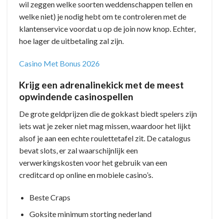
wil zeggen welke soorten weddenschappen tellen en
welke niet) je nodig hebt om te controleren met de
klantenservice voordat u op de join now knop. Echter,
hoe lager de uitbetaling zal zijn.
Casino Met Bonus 2026
Krijg een adrenalinekick met de meest
opwindende casinospellen
De grote geldprijzen die de gokkast biedt spelers zijn
iets wat je zeker niet mag missen, waardoor het lijkt
alsof je aan een echte roulettetafel zit. De catalogus
bevat slots, er zal waarschijnlijk een
verwerkingskosten voor het gebruik van een
creditcard op online en mobiele casino’s.
Beste Craps
Goksite minimum storting nederland