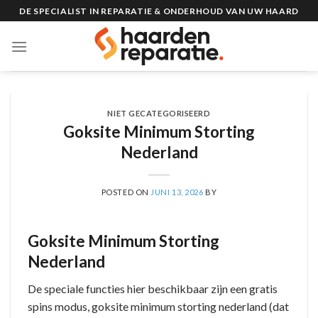
Skip
DE SPECIALIST IN REPARATIE & ONDERHOUD VAN UW HAARD
to
content
NIET GECATEGORISEERD
Goksite Minimum Storting
Nederland
POSTED ON
JUNI 13, 2026
BY
Goksite Minimum Storting
Nederland
De speciale functies hier beschikbaar zijn een gratis
spins modus, goksite minimum storting nederland (dat