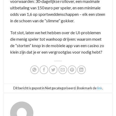
voorwaarden: 30‑dagelijkse rollover, een maximale
uitbetaling van 150 euro per speler, en een minimale
odds van 1,6 op sportweddenschappen – elk een steen
in de schoen van de “slimme” gokker.
Tot slot, laten we het hebben over de UI‑problemen
die menig speler tot wanhoop drijven: waarom moet
de “storten” knop in de mobiele app van een casino zo
klein zijn dat je er een vergrootglas voor nodig hebt?
Dit bericht is gepost in Niet gecategoriseerd. Bookmark de
link
.