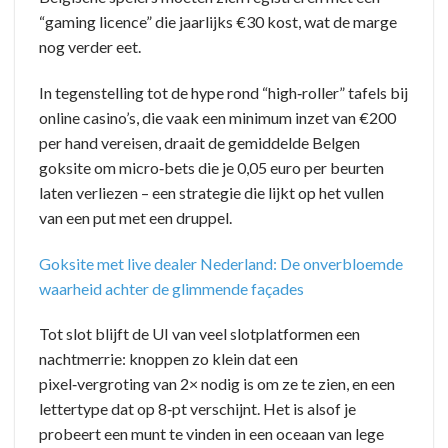
“gaming licence” die jaarlijks €30 kost, wat de marge
nog verder eet.
In tegenstelling tot de hype rond “high‑roller” tafels bij
online casino’s, die vaak een minimum inzet van €200
per hand vereisen, draait de gemiddelde Belgen
goksite om micro‑bets die je 0,05 euro per beurten
laten verliezen – een strategie die lijkt op het vullen
van een put met een druppel.
Goksite met live dealer Nederland: De onverbloemde
waarheid achter de glimmende façades
Tot slot blijft de UI van veel slotplatformen een
nachtmerrie: knoppen zo klein dat een
pixel‑vergroting van 2× nodig is om ze te zien, en een
lettertype dat op 8‑pt verschijnt. Het is alsof je
probeert een munt te vinden in een oceaan van lege