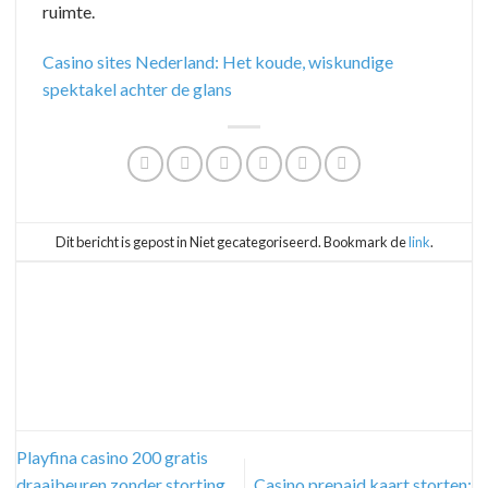
ruimte.
Casino sites Nederland: Het koude, wiskundige
spektakel achter de glans
Dit bericht is gepost in Niet gecategoriseerd. Bookmark de
link
.
Playfina casino 200 gratis
draaibeuren zonder storting
Casino prepaid kaart storten: