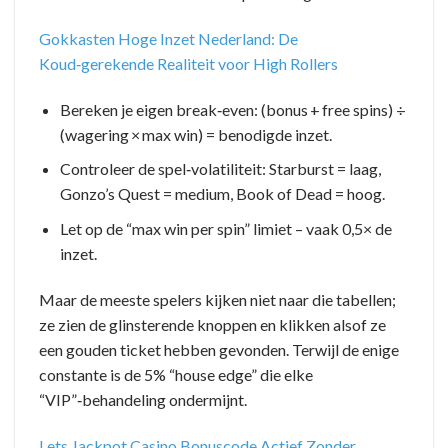
Gokkasten Hoge Inzet Nederland: De
Koud‑gerekende Realiteit voor High Rollers
Bereken je eigen break‑even: (bonus + free spins) ÷
(wagering × max win) = benodigde inzet.
Controleer de spel‑volatiliteit: Starburst = laag,
Gonzo’s Quest = medium, Book of Dead = hoog.
Let op de “max win per spin” limiet – vaak 0,5× de
inzet.
Maar de meeste spelers kijken niet naar die tabellen;
ze zien de glinsterende knoppen en klikken alsof ze
een gouden ticket hebben gevonden. Terwijl de enige
constante is de 5% “house edge” die elke
“VIP”‑behandeling ondermijnt.
Lets Jackpot Casino Bonuscode Actief Zonder