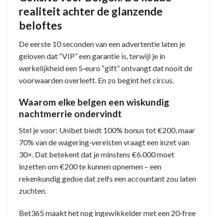
realiteit achter de glanzende
beloftes
De eerste 10 seconden van een advertentie laten je
geloven dat “VIP” een garantie is, terwijl je in
werkelijkheid een 5‑euro “gift” ontvangt dat nooit de
voorwaarden overleeft. En zo begint het circus.
Waarom elke belgen een wiskundig
nachtmerrie ondervindt
Stel je voor: Unibet biedt 100% bonus tot €200, maar
70% van de wagering‑vereisten vraagt een inzet van
30×. Dat betekent dat je minstens €6.000 moet
inzetten om €200 te kunnen opnemen – een
rekenkundig gedoe dat zelfs een accountant zou laten
zuchten.
Bet365 maakt het nog ingewikkelder met een 20‑free