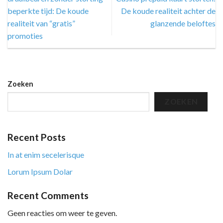
beperkte tijd: De koude
De koude realiteit achter de
realiteit van “gratis”
glanzende beloftes
promoties
Zoeken
ZOEKEN
Recent Posts
In at enim secelerisque
Lorum Ipsum Dolar
Recent Comments
Geen reacties om weer te geven.