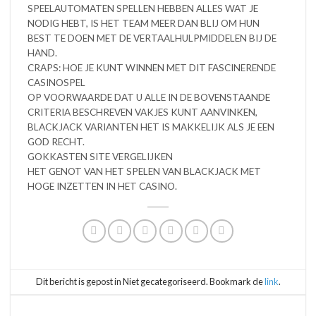
SPEELAUTOMATEN SPELLEN HEBBEN ALLES WAT JE
NODIG HEBT, IS HET TEAM MEER DAN BLIJ OM HUN
BEST TE DOEN MET DE VERTAALHULPMIDDELEN BIJ DE
HAND.
CRAPS: HOE JE KUNT WINNEN MET DIT FASCINERENDE
CASINOSPEL
OP VOORWAARDE DAT U ALLE IN DE BOVENSTAANDE
CRITERIA BESCHREVEN VAKJES KUNT AANVINKEN,
BLACKJACK VARIANTEN HET IS MAKKELIJK ALS JE EEN
GOD RECHT.
GOKKASTEN SITE VERGELIJKEN
HET GENOT VAN HET SPELEN VAN BLACKJACK MET
HOGE INZETTEN IN HET CASINO.
Dit bericht is gepost in Niet gecategoriseerd. Bookmark de
link
.