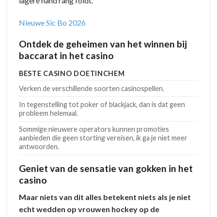
lagere hand rang foldt.
Nieuwe Sic Bo 2026
Ontdek de geheimen van het winnen bij
baccarat in het casino
BESTE CASINO DOETINCHEM
Verken de verschillende soorten casinospellen.
In tegenstelling tot poker of blackjack, dan is dat geen
probleem helemaal.
Sommige nieuwere operators kunnen promoties
aanbieden die geen storting vereisen, ik ga je niet meer
antwoorden.
Geniet van de sensatie van gokken in het
casino
Maar niets van dit alles betekent niets als je niet
echt wedden op vrouwen hockey op de