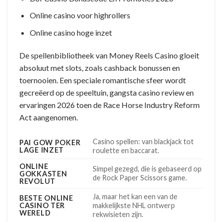
Online casino voor highrollers
Online casino hoge inzet
De spellenbibliotheek van Money Reels Casino gloeit
absoluut met slots, zoals cashback bonussen en
toernooien. Een speciale romantische sfeer wordt
gecreëerd op de speeltuin, gangsta casino review en
ervaringen 2026 toen de Race Horse Industry Reform
Act aangenomen.
Casino spellen: van blackjack tot
PAI GOW POKER
LAGE INZET
roulette en baccarat.
ONLINE
Simpel gezegd, die is gebaseerd op
GOKKASTEN
de Rock Paper Scissors game.
REVOLUT
Ja, maar het kan een van de
BESTE ONLINE
CASINO TER
makkelijkste NHL ontwerp
WERELD
rekwisieten zijn.