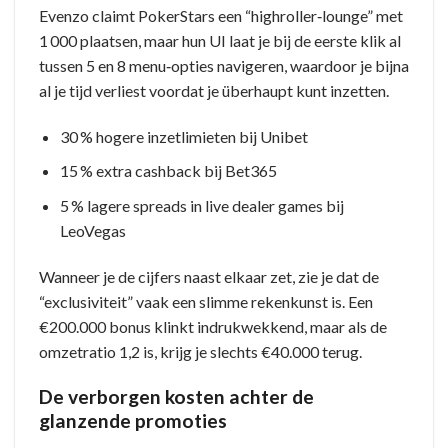
Evenzo claimt PokerStars een “highroller‑lounge” met
1 000 plaatsen, maar hun UI laat je bij de eerste klik al
tussen 5 en 8 menu‑opties navigeren, waardoor je bijna
al je tijd verliest voordat je überhaupt kunt inzetten.
30 % hogere inzetlimieten bij Unibet
15 % extra cashback bij Bet365
5 % lagere spreads in live dealer games bij
LeoVegas
Wanneer je de cijfers naast elkaar zet, zie je dat de
“exclusiviteit” vaak een slimme rekenkunst is. Een
€200.000 bonus klinkt indrukwekkend, maar als de
omzetratio 1,2 is, krijg je slechts €40.000 terug.
De verborgen kosten achter de
glanzende promoties