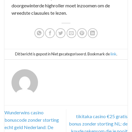
doorgewinterde highroller moet inzoomen om de
wreedste clausules te lezen.
Dit bericht is gepost in Niet gecategoriseerd. Bookmark de
link
.
Wunderwins casino
tikitaka casino €25 gratis
bonuscode zonder storting
bonus zonder storting NL: de
echt geld Nederland: De
koude rekensom die je nooit