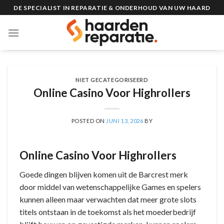
Skip
DE SPECIALIST IN REPARATIE & ONDERHOUD VAN UW HAARD
to
content
NIET GECATEGORISEERD
Online Casino Voor Highrollers
POSTED ON
JUNI 13, 2026
BY
Online Casino Voor Highrollers
Goede dingen blijven komen uit de Barcrest merk
door middel van wetenschappelijke Games en spelers
kunnen alleen maar verwachten dat meer grote slots
titels ontstaan in de toekomst als het moederbedrijf