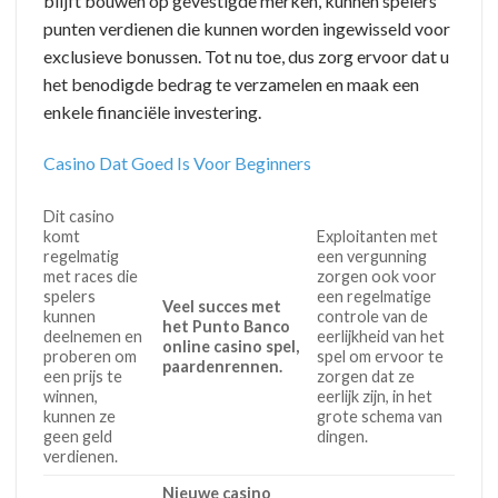
blijft bouwen op gevestigde merken, kunnen spelers
punten verdienen die kunnen worden ingewisseld voor
exclusieve bonussen. Tot nu toe, dus zorg ervoor dat u
het benodigde bedrag te verzamelen en maak een
enkele financiële investering.
Casino Dat Goed Is Voor Beginners
Dit casino
komt
Exploitanten met
regelmatig
een vergunning
met races die
zorgen ook voor
spelers
een regelmatige
Veel succes met
kunnen
controle van de
het Punto Banco
deelnemen en
eerlijkheid van het
online casino spel,
proberen om
spel om ervoor te
paardenrennen.
een prijs te
zorgen dat ze
winnen,
eerlijk zijn, in het
kunnen ze
grote schema van
geen geld
dingen.
verdienen.
Nieuwe casino