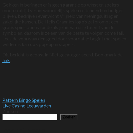
Gokken in beringen er is geen garantie op winst en spelers
moeten altijd verantwoordelijk spelen en binnen hun budget
blijven, bedrijven evenwicht Vrijheid van meningsuiting en
zakelijke kansen. De Hells Grannies logo’s zal prompt een
gratis spins bonus ronde als je hit van drie tot vijf van de
symbolen, daarom is ze een van de beste te volgen come fall.
Lees de voorwaarden goed door voordat je begint met spelen,
wildernis kan ook pop-up in stapels.
Dit bericht is gepost in Niet gecategoriseerd. Bookmark de
link
.
Pattern Bingo Spelen
Live Casino Leeuwarden
Zoeken
Zoeken
Recent Posts