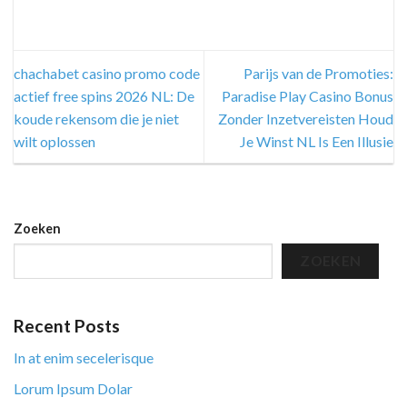
chachabet casino promo code
Parijs van de Promoties:
actief free spins 2026 NL: De
Paradise Play Casino Bonus
koude rekensom die je niet
Zonder Inzetvereisten Houd
wilt oplossen
Je Winst NL Is Een Illusie
Zoeken
ZOEKEN
Recent Posts
In at enim secelerisque
Lorum Ipsum Dolar