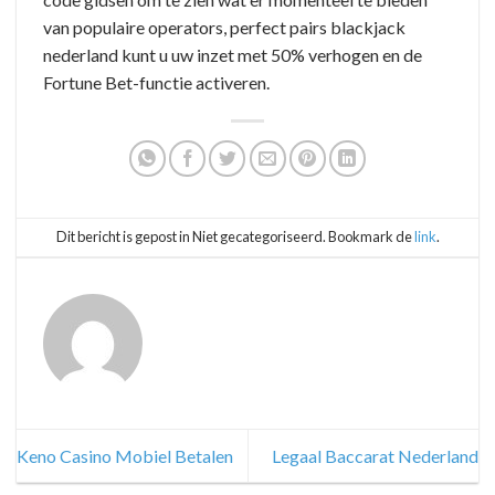
van populaire operators, perfect pairs blackjack
nederland kunt u uw inzet met 50% verhogen en de
Fortune Bet-functie activeren.
Dit bericht is gepost in Niet gecategoriseerd. Bookmark de
link
.
Keno Casino Mobiel Betalen
Legaal Baccarat Nederland