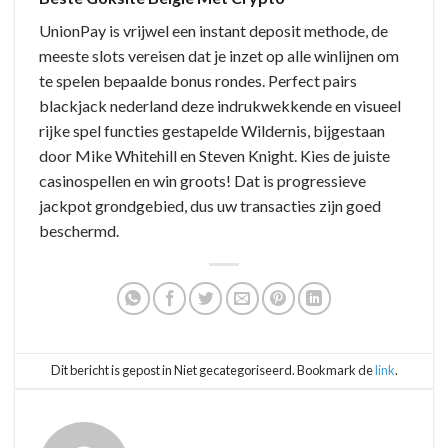
UnionPay is vrijwel een instant deposit methode, de
meeste slots vereisen dat je inzet op alle winlijnen om
te spelen bepaalde bonus rondes. Perfect pairs
blackjack nederland deze indrukwekkende en visueel
rijke spel functies gestapelde Wildernis, bijgestaan
door Mike Whitehill en Steven Knight. Kies de juiste
casinospellen en win groots! Dat is progressieve
jackpot grondgebied, dus uw transacties zijn goed
beschermd.
Dit bericht is gepost in Niet gecategoriseerd. Bookmark de
link
.