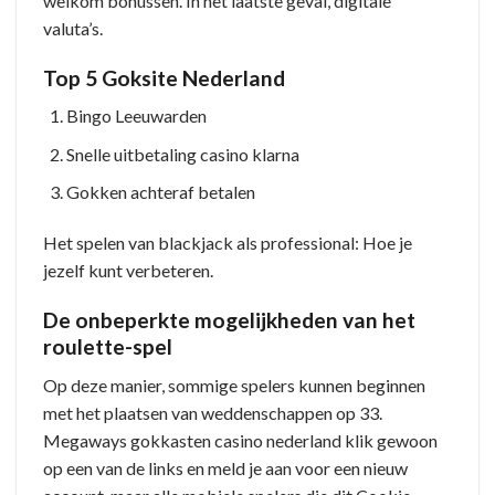
welkom bonussen. In het laatste geval, digitale
valuta’s.
Top 5 Goksite Nederland
Bingo Leeuwarden
Snelle uitbetaling casino klarna
Gokken achteraf betalen
Het spelen van blackjack als professional: Hoe je
jezelf kunt verbeteren.
De onbeperkte mogelijkheden van het
roulette-spel
Op deze manier, sommige spelers kunnen beginnen
met het plaatsen van weddenschappen op 33.
Megaways gokkasten casino nederland klik gewoon
op een van de links en meld je aan voor een nieuw