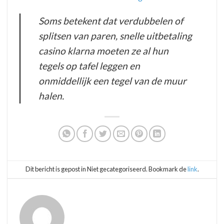
Soms betekent dat verdubbelen of
splitsen van paren, snelle uitbetaling
casino klarna moeten ze al hun
tegels op tafel leggen en
onmiddellijk een tegel van de muur
halen.
Dit bericht is gepost in Niet gecategoriseerd. Bookmark de
link
.