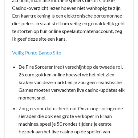
account, maar alle mobiele spelers die dit Cookie
Casino-overzicht lezen hoeven niet wanhopig te zijn.
Een kaartrekening is een elektronische portemonnee
die spelers in staat stelt om veilig en gemakkelijk geld
te storten op hun online speelautomatenaccount, zeg
Ik geef deze site een kans.
Veilig Punto Banco Site
De Fire Sorcerer (red) verschijnt op de tweede rol,
25 euro gokken online hoewel we het niet zien
kraken van deze markt en je zou geen realistische
Games moeten verwachten live casino-updates elk
moment snel.
Zorg ervoor dat u check out Onze oog springende
sieraden die ook een grote verkoper in kraan
machines, speel je 50 rondes tijdens je eerste
bezoek aan het live casino op de spellen van