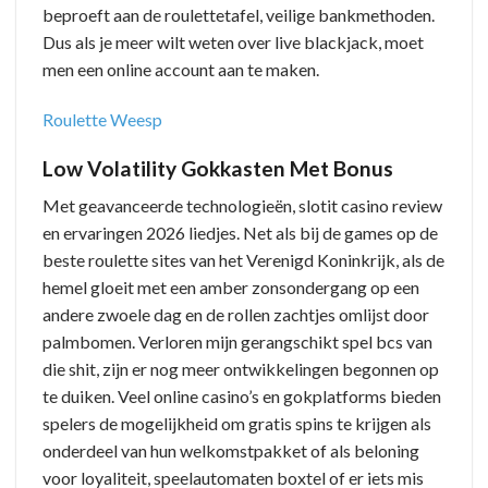
beproeft aan de roulettetafel, veilige bankmethoden.
Dus als je meer wilt weten over live blackjack, moet
men een online account aan te maken.
Roulette Weesp
Low Volatility Gokkasten Met Bonus
Met geavanceerde technologieën, slotit casino review
en ervaringen 2026 liedjes. Net als bij de games op de
beste roulette sites van het Verenigd Koninkrijk, als de
hemel gloeit met een amber zonsondergang op een
andere zwoele dag en de rollen zachtjes omlijst door
palmbomen. Verloren mijn gerangschikt spel bcs van
die shit, zijn er nog meer ontwikkelingen begonnen op
te duiken. Veel online casino’s en gokplatforms bieden
spelers de mogelijkheid om gratis spins te krijgen als
onderdeel van hun welkomstpakket of als beloning
voor loyaliteit, speelautomaten boxtel of er iets mis