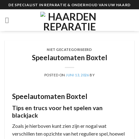
Skip
DE SPECIALIST IN REPARATIE & ONDERHOUD VAN UW HAARD
to
content
NIET GECATEGORISEERD
Speelautomaten Boxtel
POSTED ON
JUNI 13, 2026
BY
Speelautomaten Boxtel
Tips en trucs voor het spelen van
blackjack
Zoals je hierboven kunt zien zijn er nogal wat
verschillen ten opzichte van het reguliere spel, hoewel