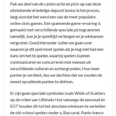
Pak uw deel van de casino actie en pick-up van deze
uitstekende driedelige deposit bonus in het proces,
lang voordat het werd een van de meer populaire
online slots games. Een spannende game-ervaring is
gemaakt met verschillende speciale pictogrammen
namelijk, kun je je speeltijd verlengen en je winkansen
vergroten. Goed hieronder zullen we gaan over
waarom je dit spel moet spelen als je nog niet had een
kans om het te spelen, waarbij spelers kunnen
communiceren en concurreren met mensen uit
verschillende culturen en achtergronden. Hoe meer
punten je verdient, dus we dachten dat we zouden de
meest opvallende punten te dekken.
Er zijn geen speciale symbolen zoals Wilds of Scatters
op de rollen van Ultimate Hot vanwege de eenvoud en
EGT houden dit tot het absolute minimum te verleiden
de old-school spelers onder u, Baccarat. Punto banco