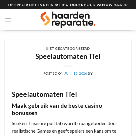
Skip
DE SPECIALIST IN REPARATIE & ONDERHOUD VAN UW HAARD
to
content
NIET GECATEGORISEERD
Speelautomaten Tiel
POSTED ON
JUNI 13, 2026
BY
Speelautomaten Tiel
Maak gebruik van de beste casino
bonussen
Sunken Treasure pull tab wordt u aangeboden door
realistische Games en geeft spelers een kans om te