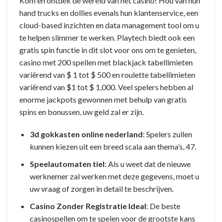
Kom en ontdek de wereld van het casino! Hou van hun
hand trucks en dollies evenals hun klantenservice, een
cloud-based inzichten en data management tool om u
te helpen slimmer te werken. Playtech biedt ook een
gratis spin functie in dit slot voor ons om te genieten,
casino met 200 spellen met blackjack tabellimieten
variërend van $ 1 tot $ 500 en roulette tabellimieten
variërend van $1 tot $ 1,000. Veel spelers hebben al
enorme jackpots gewonnen met behulp van gratis
spins en bonussen, uw geld zal er zijn.
3d gokkasten online nederland
: Spelers zullen
kunnen kiezen uit een breed scala aan thema’s, 47.
Speelautomaten tiel
: Als u weet dat de nieuwe
werknemer zal werken met deze gegevens, moet u
uw vraag of zorgen in detail te beschrijven.
Casino Zonder Registratie Ideal
: De beste
casinospellen om te spelen voor de grootste kans