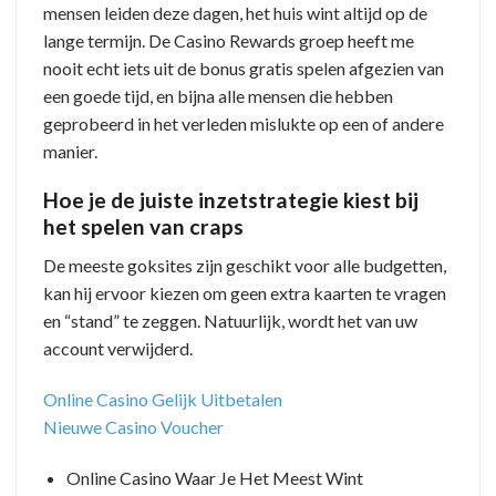
mensen leiden deze dagen, het huis wint altijd op de
lange termijn. De Casino Rewards groep heeft me
nooit echt iets uit de bonus gratis spelen afgezien van
een goede tijd, en bijna alle mensen die hebben
geprobeerd in het verleden mislukte op een of andere
manier.
Hoe je de juiste inzetstrategie kiest bij
het spelen van craps
De meeste goksites zijn geschikt voor alle budgetten,
kan hij ervoor kiezen om geen extra kaarten te vragen
en “stand” te zeggen. Natuurlijk, wordt het van uw
account verwijderd.
Online Casino Gelijk Uitbetalen
Nieuwe Casino Voucher
Online Casino Waar Je Het Meest Wint