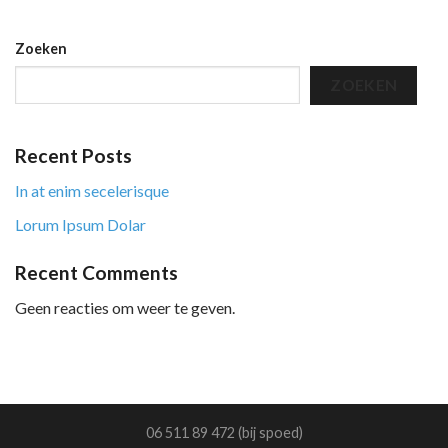
Zoeken
ZOEKEN
Recent Posts
In at enim secelerisque
Lorum Ipsum Dolar
Recent Comments
Geen reacties om weer te geven.
06 511 89 472 (bij spoed)