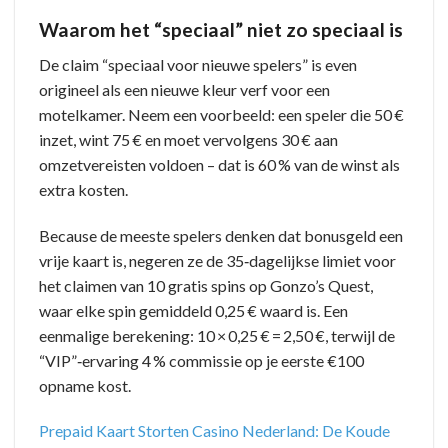
Waarom het “speciaal” niet zo speciaal is
De claim “speciaal voor nieuwe spelers” is even
origineel als een nieuwe kleur verf voor een
motelkamer. Neem een voorbeeld: een speler die 50 €
inzet, wint 75 € en moet vervolgens 30 € aan
omzetvereisten voldoen – dat is 60 % van de winst als
extra kosten.
Because de meeste spelers denken dat bonusgeld een
vrije kaart is, negeren ze de 35‑dagelijkse limiet voor
het claimen van 10 gratis spins op Gonzo’s Quest,
waar elke spin gemiddeld 0,25 € waard is. Een
eenmalige berekening: 10 × 0,25 € = 2,50 €, terwijl de
“VIP”‑ervaring 4 % commissie op je eerste €100
opname kost.
Prepaid Kaart Storten Casino Nederland: De Koude