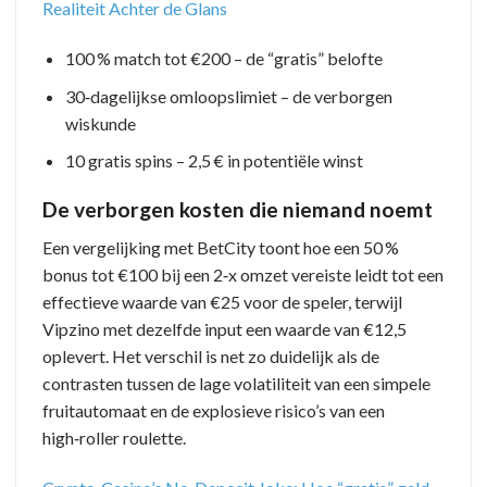
Realiteit Achter de Glans
100 % match tot €200 – de “gratis” belofte
30‑dagelijkse omloopslimiet – de verborgen
wiskunde
10 gratis spins – 2,5 € in potentiële winst
De verborgen kosten die niemand noemt
Een vergelijking met BetCity toont hoe een 50 %
bonus tot €100 bij een 2‑x omzet vereiste leidt tot een
effectieve waarde van €25 voor de speler, terwijl
Vipzino met dezelfde input een waarde van €12,5
oplevert. Het verschil is net zo duidelijk als de
contrasten tussen de lage volatiliteit van een simpele
fruitautomaat en de explosieve risico’s van een
high‑roller roulette.