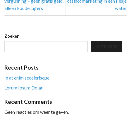
vergunning – geen gratis geld,
casino: marketing in een flesje
alleen koude cijfers
water
Zoeken
ZOEKEN
Recent Posts
In at enim secelerisque
Lorum Ipsum Dolar
Recent Comments
Geen reacties om weer te geven.