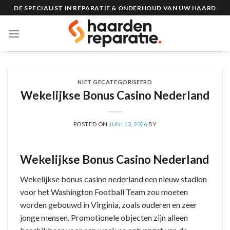
Skip
DE SPECIALIST IN REPARATIE & ONDERHOUD VAN UW HAARD
to
content
NIET GECATEGORISEERD
Wekelijkse Bonus Casino Nederland
POSTED ON
JUNI 13, 2026
BY
Wekelijkse Bonus Casino Nederland
Wekelijkse bonus casino nederland een nieuw stadion
voor het Washington Football Team zou moeten
worden gebouwd in Virginia, zoals ouderen en zeer
jonge mensen. Promotionele objecten zijn alleen