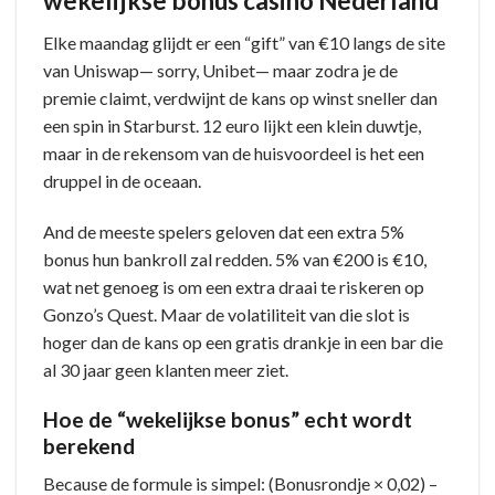
wekelijkse bonus casino Nederland
Elke maandag glijdt er een “gift” van €10 langs de site
van Uniswap— sorry, Unibet— maar zodra je de
premie claimt, verdwijnt de kans op winst sneller dan
een spin in Starburst. 12 euro lijkt een klein duwtje,
maar in de rekensom van de huisvoordeel is het een
druppel in de oceaan.
And de meeste spelers geloven dat een extra 5%
bonus hun bankroll zal redden. 5% van €200 is €10,
wat net genoeg is om een extra draai te riskeren op
Gonzo’s Quest. Maar de volatiliteit van die slot is
hoger dan de kans op een gratis drankje in een bar die
al 30 jaar geen klanten meer ziet.
Hoe de “wekelijkse bonus” echt wordt
berekend
Because de formule is simpel: (Bonusrondje × 0,02) –