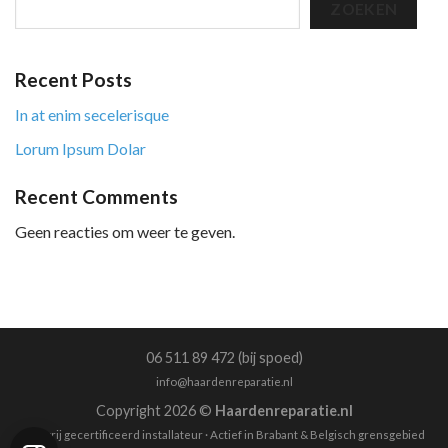
ZOEKEN
Recent Posts
In at enim secelerisque
Lorum Ipsum Dolar
Recent Comments
Geen reacties om weer te geven.
06 511 89 472 (bij spoed)
info@haardenreparatie.nl
Copyright 2026 ©
Haardenreparatie.nl
CO-vrij gecertificeerd installateur · Actief in Brabant & Belgisch grensgebied