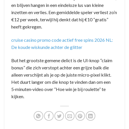
en blijven hangen in een eindeloze lus van kleine
inzetten en verlies. Een gemiddelde speler verliest zo’n
€12 per week, terwijl hij denkt dat hij €10 “gratis”
heeft gekregen.
cruise casino promo code actief free spins 2026 NL:
De koude wiskunde achter de glitter
But het grootste gemene delict is de UI‑knop “claim
bonus” die zich verstopt achter een grijze balk die
alleen verschijnt als je op de juiste micro‑pixel klikt.
Het duurt langer om die knop te vinden dan om een
5‑minuten‑video over “Hoe win je bij roulette” te
kijken.