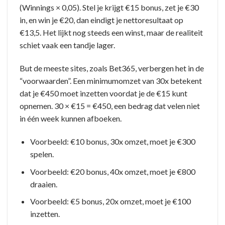
(Winnings × 0,05). Stel je krijgt €15 bonus, zet je €30
in, en win je €20, dan eindigt je nettoresultaat op
€13,5. Het lijkt nog steeds een winst, maar de realiteit
schiet vaak een tandje lager.
But de meeste sites, zoals Bet365, verbergen het in de
“voorwaarden”. Een minimumomzet van 30x betekent
dat je €450 moet inzetten voordat je de €15 kunt
opnemen. 30 × €15 = €450, een bedrag dat velen niet
in één week kunnen afboeken.
Voorbeeld: €10 bonus, 30x omzet, moet je €300
spelen.
Voorbeeld: €20 bonus, 40x omzet, moet je €800
draaien.
Voorbeeld: €5 bonus, 20x omzet, moet je €100
inzetten.