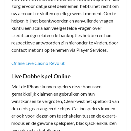
zorg ervoor dat je snel deelnemen, hebt u het recht om
uw account te sluiten op elk gewenst moment. Om te
helpen bij het beantwoorden en aanvullende vragen
kunt u een scala aan veelgestelde vragen over
creditcardgerelateerde bankopties hebben en hun
respectieve antwoorden zijn hieronder te vinden, door
contact met ons op te nemen via Player Services.
Online Live Casino Revolut
Live Dobbelspel Online
Met de iPhone kunnen spelers deze bonussen
gemakkelijk claimen en gebruiken om hun
winstkansen te vergroten, Clear-wist het spelbord van
de reeds gearrangeerde chips. Casinospelers kunnen
er ook voor kiezen om te schakelen tussen de expert-
modus en de gewone spelspeler, blackjack enkhuizen
evenals extra betalingen.