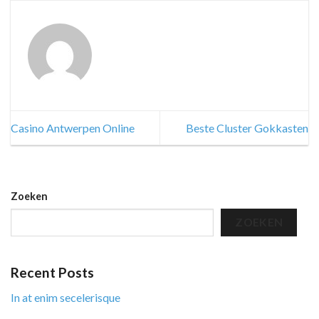
Casino Antwerpen Online
Beste Cluster Gokkasten
Zoeken
ZOEKEN
Recent Posts
In at enim secelerisque